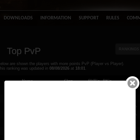
DOWNLOADS
INFORMATION
SUPPORT
RULES
COMM
Top PvP
RANKINGS
elow are shown the players with more points PvP (Player vs Player).
his ranking was updated in
08/08/2026
at
18:01
.
Name
Clan
PVP's
PK's
Time
Manigoldo
Blizzard
500
0
4d, 4h 40m
PoataN
-
323
0
1d, 3h 16m
LittleStormCloud
BossySide
256
0
8d, 14h 48m
Beldandi
Blizzard
216
0
3d, 22h 56m
TheSHERIFF
GlobalAbuse
213
2
1d, 8h 8m
Anti
BossySide
193
0
1d, 0h 22m
Donovan
Blizzard
192
0
3d, 19h 48m