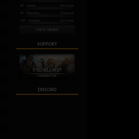
8º Lakhs
165 pvps
9º Pazarka
159 pvps
10º JustHer
157 pvps
VIEW MORE
SUPPORT
DISCORD