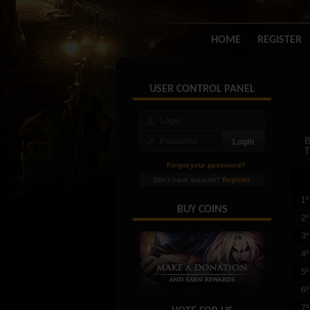
HOME
REGISTER
USER CONTROL PANEL
B
T
Forgot your password?
Don't have account?
Register
1º
BUY COINS
2º
3º
4º
5º
6º
7º