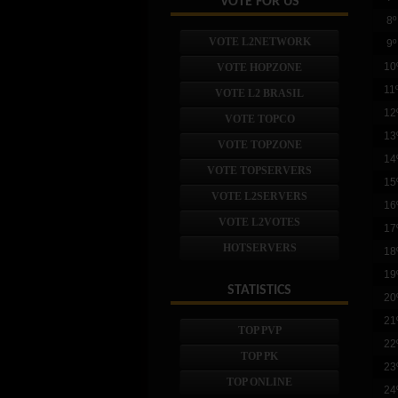
VOTE FOR US
8º
VOTE L2NETWORK
9º
10
VOTE HOPZONE
11
VOTE L2 BRASIL
12
VOTE TOPCO
13
VOTE TOPZONE
14
VOTE TOPSERVERS
15
VOTE L2SERVERS
16
VOTE L2VOTES
17
HOTSERVERS
18
19
STATISTICS
20
21
TOP PVP
22
TOP PK
23
TOP ONLINE
24