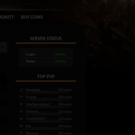
UNITY
BUY COINS
SERVER STATUS
Login
Online
Game
Online
TOP PVP
1º Manigoldo
500 pvps
2º PoataN
323 pvps
3º LittleStormCloud
256 pvps
4º Beldandi
216 pvps
5º TheSHERIFF
213 pvps
6º Anti
193 pvps
7º Donovan
192 pvps