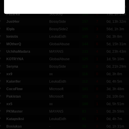
Lakhs
LoveAll
165
0
73d, 8h 19m
Pazarka
SoLucky
159
0
73d, 1h 15m
º
JustHer
BossySide
157
7
0d, 13h 32m
º
IDpls
BossySide2
155
3
56d, 1h 3m
º
Ionistis
LeukaEidh
145
3
0d, 3h 8m
º
MOtherQ
GlobalAbuse
144
6
5d, 15h 31m
º
UchihaMadara
MAYANS
133
4
0d, 23h 43m
º
KOTRYNA
GlobalAbuse
125
1
1d, 5h 10m
º
Seryna
BossySide
118
0
0d, 21h 29m
º
xx9
xx
116
0
0d, 3h 8m
º
Kalorifer
LeukaEidh
112
4
0d, 4h 5m
º
CocoFlow
Microsoft
101
0
3d, 3h 48m
º
Pakistan
Microsoft
101
0
2d, 10h 0m
º
xx5
xx
100
1
0d, 5h 51m
º
PKMaster
MAYANS
83
1
0d, 2h 59m
º
Katapsiksi
LeukaEidh
81
3
0d, 4h 7m
º
Bosiukas
-
78
0
0d, 1h 31m